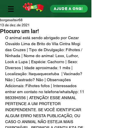
AJUDE A ONG!
borgesaltair68
13 de dez. de 2021
Ptocuro um lar!
O animal está sendo abrigado por Cezar 
Osvaldo Lima de Brito do Vila Cintra Mogi 
das Cruzes | Tipo de Divulgação: Filhotes / 
Ninhada | Nome do animal: Lexx, Luthor, 
Look e Lupa | Espécie: Cachorro | Sexo: 
Diversos | Idade aproximada: 1 mês | 
Localização: Itaquaquecetuba  | Vacinado? 
Não | Castrado? Não | Observações 
Adicionais: Filhotes fofos | Interessados 
entrar em contato no telefone/whatsApp: 11 
983394556 | ATENÇÃO! ESSE ANIMAL 
PERTENCE A UM PROTETOR 
INDEPENDENTE. SE VOCÊ IDENTIFICAR 
ALGUM ERRO NESTA PUBLICAÇÃO, OU 
CASO O ANIMAL NÃO ESTEJA MAIS 
DISPONÍVEL, PEDIMOS A GENTILEZA DE 