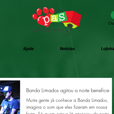
Cha
Ajude
Notícias
Lojinha
Banda Limados agitou a noite beneficent
Muita gente já conhece a Banda Limados,
imagina o som que eles fizeram em nossa
festa. Só quem esteve lá apreciou de perto