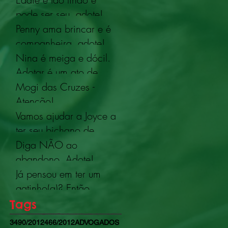
pode ser seu, adote!
Penny ama brincar e é
companheira, adote!
Nina é meiga e dócil.
Adotar é um ato de
amor!
Mogi das Cruzes -
Atenção!
Vamos ajudar a Joyce a
ter seu bichano de
volta!? Compartilha!
Diga NÃO ao
abandono. Adote!
Já pensou em ter um
gatinho(a)? Então,
chegou a hora!
Tags
3490/2012
466/2012
ADVOGADOS