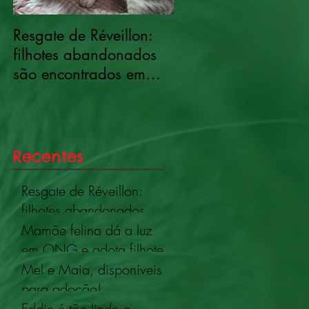
Resgate de Réveillon:
Mamãe felina dá a 
filhotes abandonados
em ONG e adota
são encontrados em
filhote que não era 
área de mata em Mogi
– o verdadeiro senti
das Cruzes
do amor!
Recentes
Resgate de Réveillon:
filhotes abandonados
são encontrados em
Mamãe felina dá a luz
área de mata em Mogi
em ONG e adota filhote
das Cruzes
que não era seu – o
Mel e Maia, disponíveis
verdadeiro sentido do
para adoção!
amor!
Eddie é tão lindo e