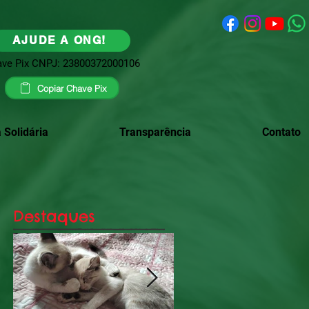
AJUDE A ONG!
ve Pix CNPJ: 23800372000106
Copiar Chave Pix
 Solidária
Transparência
Contato
Destaques
e