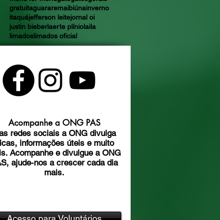
gratuita
guararema
ibiúna
inverno
itaquá
jefferson leite
jornal oi
justin bieber
laerte plínio
laila
limados
limados oficial
Acompanhe a ONG PAS
as redes sociais a ONG divulga
icas, informações úteis e muito
is. Acompanhe e divulgue a ONG
S, ajude-nos a crescer cada dia
mais.
Acesso para Voluntários