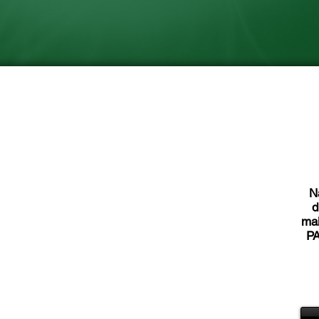
N
d
ma
PA