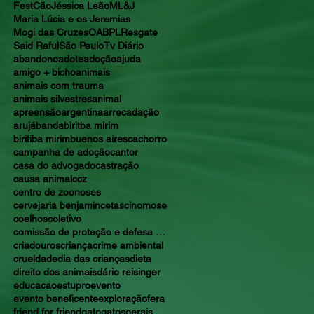
FestCão
Jéssica Leão
ML&J
Maria Lúcia e os Jeremias
Mogi das Cruzes
OAB
PL
Resgate
Said Raful
São Paulo
Tv Diário
abandono
adote
adoção
ajuda
amigo + bicho
animais
animais com trauma
animais silvestres
animal
apreensão
argentina
arrecadação
arujá
banda
biritba mirim
biritiba mirim
buenos aires
cachorro
campanha de adoção
cantor
casa do advogado
castração
causa animal
ccz
centro de zoonoses
cervejaria benjamin
cetas
cinomose
coelhos
coletivo
comissão de proteção e defesa dos animais
criadouros
criança
crime ambiental
crueldade
dia das crianças
dieta
direito dos animais
dário reisinger
educacao
estupro
evento
evento beneficente
exploração
fera
friend for friend
gato
gatos
gerais