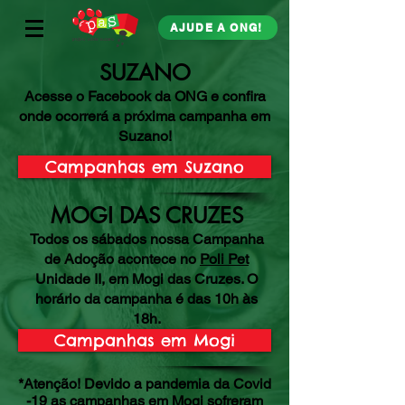
AJUDE A ONG!
SUZANO
Acesse o Facebook da ONG e confira
onde ocorrerá a próxima campanha em
Suzano!
Campanhas em Suzano
MOGI DAS CRUZES
Todos os sábados nossa Campanha
de Adoção acontece no
Poli Pet
Unidade II, em Mogi das Cruzes. O
horário da campanha é das 10h às
18h.
Campanhas em Mogi
*Atenção! Devido a pandemia da Covid
-19 as campanhas em Mogi sofreram