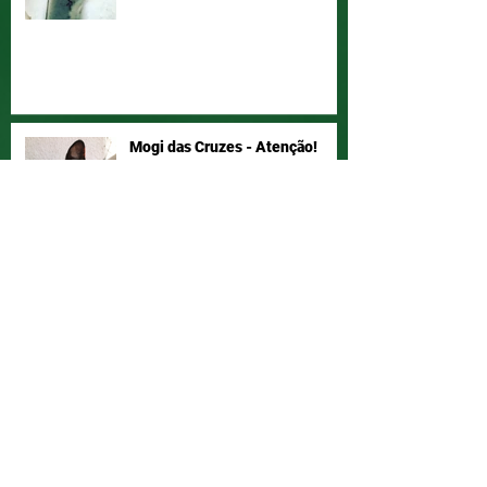
Mogi das Cruzes - Atenção!
Vamos ajudar a Joyce a ter seu
bichano de volta!? Compartilha!