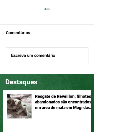
Comentários
Eddie é tão lindo e pode
Mogi das Cruzes
Escreva um comentário
ser seu, adote!
Atenção!
Destaques
Resgate de Réveillon: filhotes
abandonados são encontrados
em área de mata em Mogi das
Cruzes