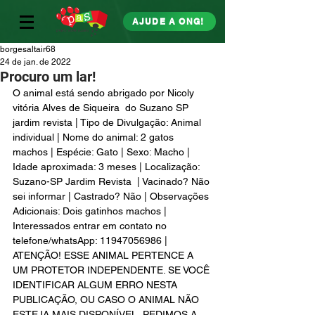
AJUDE A ONG!
borgesaltair68
24 de jan. de 2022
Procuro um lar!
O animal está sendo abrigado por Nicoly 
vitória Alves de Siqueira  do Suzano SP 
jardim revista | Tipo de Divulgação: Animal 
individual | Nome do animal: 2 gatos 
machos | Espécie: Gato | Sexo: Macho | 
Idade aproximada: 3 meses | Localização: 
Suzano-SP Jardim Revista  | Vacinado? Não 
sei informar | Castrado? Não | Observações 
Adicionais: Dois gatinhos machos | 
Interessados entrar em contato no 
telefone/whatsApp: 11947056986 | 
ATENÇÃO! ESSE ANIMAL PERTENCE A 
UM PROTETOR INDEPENDENTE. SE VOCÊ 
IDENTIFICAR ALGUM ERRO NESTA 
PUBLICAÇÃO, OU CASO O ANIMAL NÃO 
ESTEJA MAIS DISPONÍVEL, PEDIMOS A 