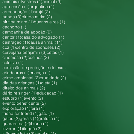
1 post
3 posts
animais silvestres
(1)
animal
(3)
1 post
1 post
apreensão
(1)
argentina
(1)
1 post
2 posts
arrecadação
(1)
arujá
(2)
3 posts
2 posts
banda
(3)
biritba mirim
(2)
1 post
1 post
biritiba mirim
(1)
buenos aires
(1)
1 post
cachorro
(1)
9 posts
campanha de adoção
(9)
1 post
1 post
cantor
(1)
casa do advogado
(1)
1 post
11 posts
castração
(1)
causa animal
(11)
1 post
2 posts
ccz
(1)
centro de zoonoses
(2)
3 posts
1 post
cervejaria benjamin
(3)
cetas
(1)
2 posts
2 posts
cinomose
(2)
coelhos
(2)
1 post
coletivo
(1)
1 post
comissão de proteção e defesa dos animais
(1)
1 post
1 post
criadouros
(1)
criança
(1)
2 posts
2 posts
crime ambiental
(2)
crueldade
(2)
1 post
1 post
dia das crianças
(1)
dieta
(1)
2 posts
direito dos animais
(2)
1 post
1 post
dário reisinger
(1)
educacao
(1)
1 post
2 posts
estupro
(1)
evento
(2)
2 posts
evento beneficente
(2)
1 post
1 post
exploração
(1)
fera
(1)
1 post
1 post
friend for friend
(1)
gato
(1)
2 posts
1 post
1 post
gatos
(2)
gerais
(1)
gratuita
(1)
2 posts
1 post
guararema
(2)
ibiúna
(1)
1 post
2 posts
inverno
(1)
itaquá
(2)
2 posts
4 posts
jefferson leite
(2)
jornal oi
(4)