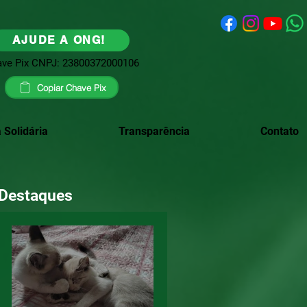
AJUDE A ONG!
ve Pix CNPJ: 23800372000106
Copiar Chave Pix
 Solidária
Transparência
Contato
Destaques