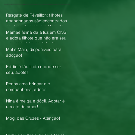
Resgate de Réveillon: filhotes
abandonados são encontrados
em área de mata em Mogi das
Cruzes
Mamãe felina dá a luz em ONG
e adota filhote que não era seu
– o verdadeiro sentido do
amor!
Mel e Maia, disponíveis para
adoção!
Eddie é tão lindo e pode ser
seu, adote!
Penny ama brincar e é
companheira, adote!
Nina é meiga e dócil. Adotar é
um ato de amor!
Mogi das Cruzes - Atenção!