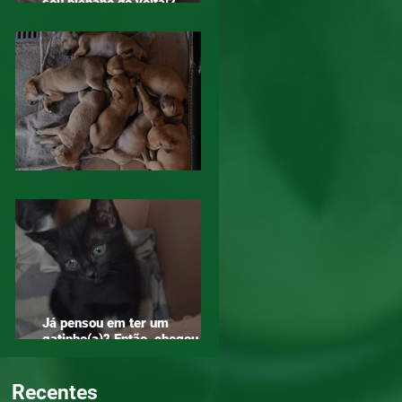
seu bichano de volta!?
Compartilha!
Diga NÃO ao abandono. Adote!
Já pensou em ter um
gatinho(a)? Então, chegou a
hora!
Recentes