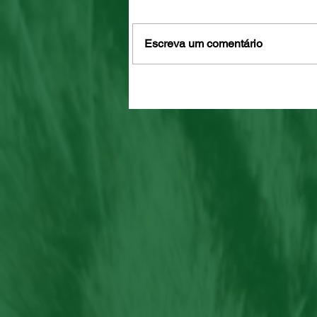
Escreva um comentário
Mel e Maia, disponíveis para
adoção!