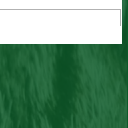
Penny ama brincar e é
companheira, adote!