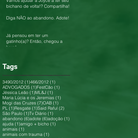
Vamos ajudar a Joyce a ter seu
bichano de volta!? Compartilha!
Diga NÃO ao abandono. Adote!
Já pensou em ter um
gatinho(a)? Então, chegou a
hora!
Tags
1 post
1 post
3490/2012
(1)
466/2012
(1)
1 post
1 post
ADVOGADOS
(1)
FestCão
(1)
1 post
1 post
Jéssica Leão
(1)
ML&J
(1)
1 post
Maria Lúcia e os Jeremias
(1)
7 posts
1 post
Mogi das Cruzes
(7)
OAB
(1)
1 post
1 post
2 posts
PL
(1)
Resgate
(1)
Said Raful
(2)
1 post
1 post
São Paulo
(1)
Tv Diário
(1)
6 posts
6 posts
1 post
abandono
(6)
adote
(6)
adoção
(1)
1 post
1 post
ajuda
(1)
amigo + bicho
(1)
1 post
animais
(1)
1 post
animais com trauma
(1)