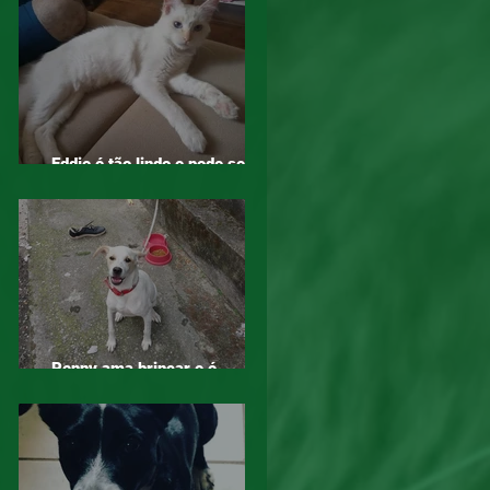
Eddie é tão lindo e pode ser
seu, adote!
Penny ama brincar e é
companheira, adote!