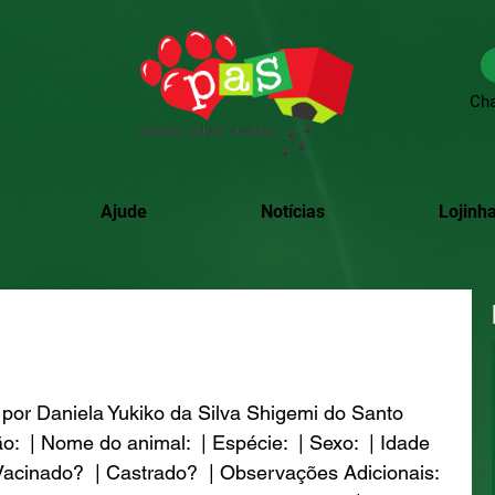
Cha
Ajude
Notícias
Lojinha
por Daniela Yukiko da Silva Shigemi do Santo 
:  | Nome do animal:  | Espécie:  | Sexo:  | Idade 
 Vacinado?  | Castrado?  | Observações Adicionais: 