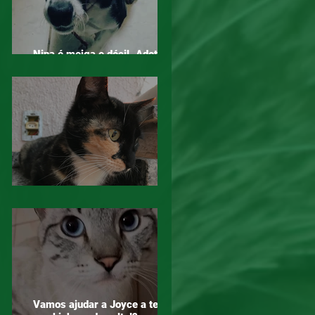
Nina é meiga e dócil. Adotar é
um ato de amor!
Mogi das Cruzes - Atenção!
Vamos ajudar a Joyce a ter