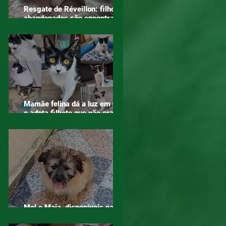
Resgate de Réveillon: filhotes
abandonados são encontrados
em área de mata em Mogi das
Cruzes
Mamãe felina dá a luz em ONG
e adota filhote que não era seu
– o verdadeiro sentido do
amor!
Mel e Maia, disponíveis para
adoção!