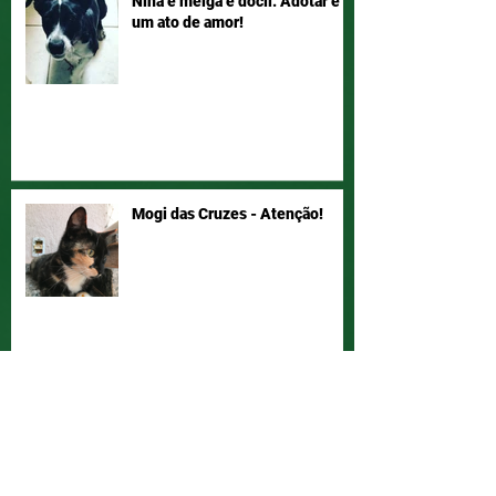
Nina é meiga e dócil. Adotar é
um ato de amor!
Mogi das Cruzes - Atenção!
Vamos ajudar a Joyce a ter seu
bichano de volta!? Compartilha!