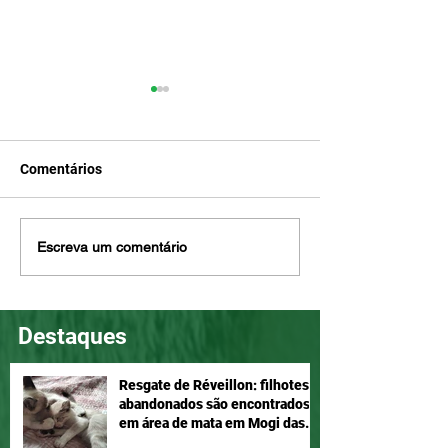
Comentários
Penny ama brincar e é
Nina é meiga e d
Escreva um comentário
companheira, adote!
Adotar é um ato
Destaques
Resgate de Réveillon: filhotes
abandonados são encontrados
em área de mata em Mogi das
Cruzes