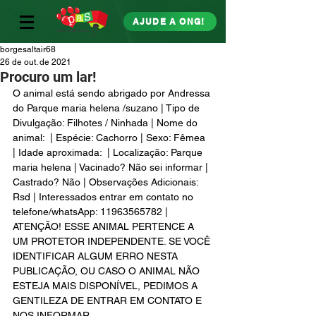
AJUDE A ONG!
borgesaltair68
26 de out. de 2021
Procuro um lar!
O animal está sendo abrigado por Andressa 
do Parque maria helena /suzano | Tipo de 
Divulgação: Filhotes / Ninhada | Nome do 
animal:  | Espécie: Cachorro | Sexo: Fêmea 
| Idade aproximada:  | Localização: Parque 
maria helena | Vacinado? Não sei informar | 
Castrado? Não | Observações Adicionais: 
Rsd | Interessados entrar em contato no 
telefone/whatsApp: 11963565782 | 
ATENÇÃO! ESSE ANIMAL PERTENCE A 
UM PROTETOR INDEPENDENTE. SE VOCÊ 
IDENTIFICAR ALGUM ERRO NESTA 
PUBLICAÇÃO, OU CASO O ANIMAL NÃO 
ESTEJA MAIS DISPONÍVEL, PEDIMOS A 
GENTILEZA DE ENTRAR EM CONTATO E 
NOS INFORMAR 