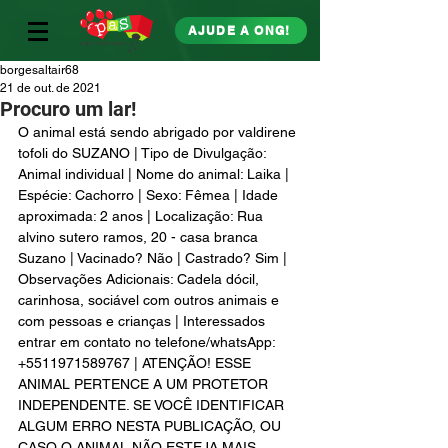
AJUDE A ONG!
borgesaltair68
21 de out. de 2021
Procuro um lar!
O animal está sendo abrigado por valdirene 
tofoli do SUZANO | Tipo de Divulgação: 
Animal individual | Nome do animal: Laika | 
Espécie: Cachorro | Sexo: Fêmea | Idade 
aproximada: 2 anos | Localização: Rua 
alvino sutero ramos, 20 - casa branca 
Suzano | Vacinado? Não | Castrado? Sim | 
Observações Adicionais: Cadela dócil, 
carinhosa, sociável com outros animais e 
com pessoas e crianças | Interessados 
entrar em contato no telefone/whatsApp: 
+5511971589767 | ATENÇÃO! ESSE 
ANIMAL PERTENCE A UM PROTETOR 
INDEPENDENTE. SE VOCÊ IDENTIFICAR 
ALGUM ERRO NESTA PUBLICAÇÃO, OU 
CASO O ANIMAL NÃO ESTEJA MAIS 