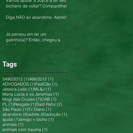
Vamos ajudar a Joyce a ter seu
bichano de volta!? Compartilha!
Diga NÃO ao abandono. Adote!
Já pensou em ter um
gatinho(a)? Então, chegou a
hora!
Tags
1 post
1 post
3490/2012
(1)
466/2012
(1)
1 post
1 post
ADVOGADOS
(1)
FestCão
(1)
1 post
1 post
Jéssica Leão
(1)
ML&J
(1)
1 post
Maria Lúcia e os Jeremias
(1)
7 posts
1 post
Mogi das Cruzes
(7)
OAB
(1)
1 post
1 post
2 posts
PL
(1)
Resgate
(1)
Said Raful
(2)
1 post
1 post
São Paulo
(1)
Tv Diário
(1)
6 posts
6 posts
1 post
abandono
(6)
adote
(6)
adoção
(1)
1 post
1 post
ajuda
(1)
amigo + bicho
(1)
1 post
animais
(1)
1 post
animais com trauma
(1)