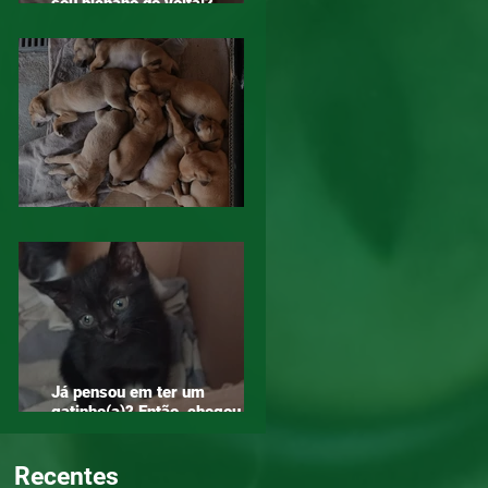
seu bichano de volta!?
Compartilha!
Diga NÃO ao abandono. Adote!
Já pensou em ter um
gatinho(a)? Então, chegou a
hora!
Recentes