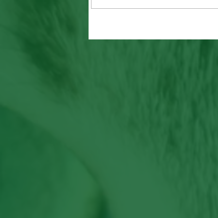
Mamãe felina dá a luz em O
adota filhote que não era seu
verdadeiro sentido do amor!