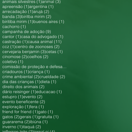
1 post
3 posts
animais silvestres
(1)
animal
(3)
1 post
1 post
apreensão
(1)
argentina
(1)
1 post
2 posts
arrecadação
(1)
arujá
(2)
3 posts
2 posts
banda
(3)
biritba mirim
(2)
1 post
1 post
biritiba mirim
(1)
buenos aires
(1)
1 post
cachorro
(1)
9 posts
campanha de adoção
(9)
1 post
1 post
cantor
(1)
casa do advogado
(1)
1 post
11 posts
castração
(1)
causa animal
(11)
1 post
2 posts
ccz
(1)
centro de zoonoses
(2)
3 posts
1 post
cervejaria benjamin
(3)
cetas
(1)
2 posts
2 posts
cinomose
(2)
coelhos
(2)
1 post
coletivo
(1)
1 post
comissão de proteção e defesa dos animais
(1)
1 post
1 post
criadouros
(1)
criança
(1)
2 posts
2 posts
crime ambiental
(2)
crueldade
(2)
1 post
1 post
dia das crianças
(1)
dieta
(1)
2 posts
direito dos animais
(2)
1 post
1 post
dário reisinger
(1)
educacao
(1)
1 post
2 posts
estupro
(1)
evento
(2)
2 posts
evento beneficente
(2)
1 post
1 post
exploração
(1)
fera
(1)
1 post
1 post
friend for friend
(1)
gato
(1)
2 posts
1 post
1 post
gatos
(2)
gerais
(1)
gratuita
(1)
2 posts
1 post
guararema
(2)
ibiúna
(1)
1 post
2 posts
inverno
(1)
itaquá
(2)
2 posts
4 posts
jefferson leite
(2)
jornal oi
(4)