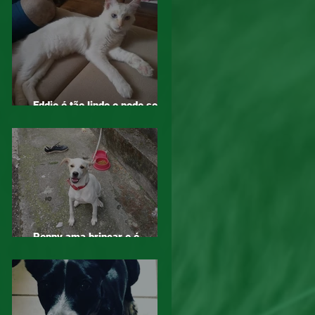
Eddie é tão lindo e pode ser
seu, adote!
Penny ama brincar e é
companheira, adote!