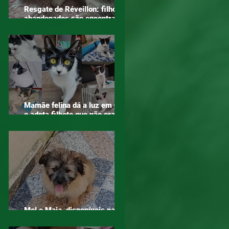
Resgate de Réveillon: filhotes
abandonados são encontrados
em área de mata em Mogi das
Cruzes
Mamãe felina dá a luz em ONG
e adota filhote que não era seu
– o verdadeiro sentido do
amor!
Mel e Maia, disponíveis para
adoção!