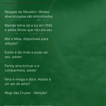
Resgate de Réveillon: filhotes
abandonados são encontrados
em área de mata em Mogi das
Cruzes
Mamãe felina dá a luz em ONG
e adota filhote que não era seu
– o verdadeiro sentido do
amor!
Mel e Maia, disponíveis para
adoção!
Eddie é tão lindo e pode ser
seu, adote!
Penny ama brincar e é
companheira, adote!
Nina é meiga e dócil. Adotar é
um ato de amor!
Mogi das Cruzes - Atenção!