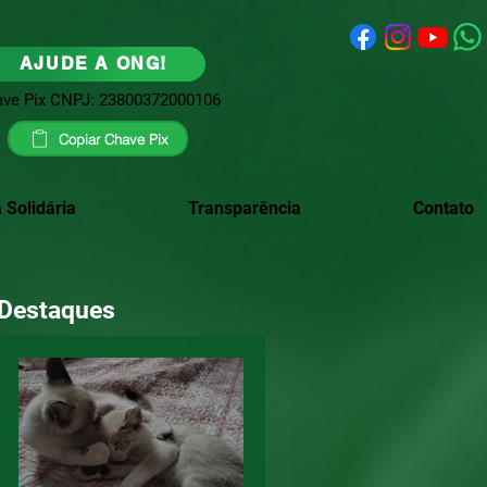
AJUDE A ONG!
ve Pix CNPJ: 23800372000106
Copiar Chave Pix
 Solidária
Transparência
Contato
Destaques