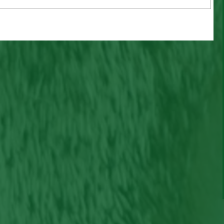
NG e
Mel e Maia, disponíveis para
 – o
adoção!