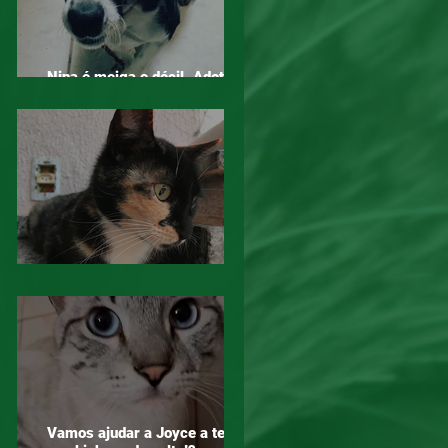
Nina é meiga e dócil. Adotar é
um ato de amor!
Mogi das Cruzes - Atenção!
Vamos ajudar a Joyce a ter