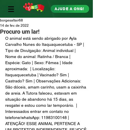
AJUDE A ONG!
borgesaltair68
14 de fev. de 2022
Procuro um lar!
O animal está sendo abrigado por Ayla 
Carvalho Nunes do Itaquaquecetuba - SP | 
Tipo de Divulgação: Animal individual | 
Nome do animal: Ratinha / Branca | 
Espécie: Gato | Sexo: Fêmea | Idade 
aproximada:  | Localização: 
Itaquaquecetuba | Vacinado? Sim | 
Castrado? Sim | Observações Adicionais: 
São dóceis, amam carinho, usam a caixinha 
de areia. A Tutora faleceu, estavam em 
situação de abandono há 15 dias, as 
resgatei e estou como lar temporário.  | 
Interessados entrar em contato no 
telefone/whatsApp: 11983100148 | 
ATENÇÃO! ESSE ANIMAL PERTENCE A 
UM PROTETOR INDEPENDENTE. SE VOCÊ 