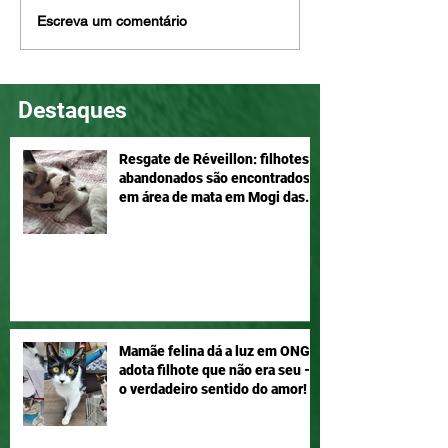
Mel e Maia, disponíveis
Eddie é tão lind
Escreva um comentário
para adoção!
ser seu, adote!
Destaques
Resgate de Réveillon: filhotes
abandonados são encontrados
em área de mata em Mogi das
Cruzes
Mamãe felina dá a luz em ONG e
adota filhote que não era seu –
o verdadeiro sentido do amor!