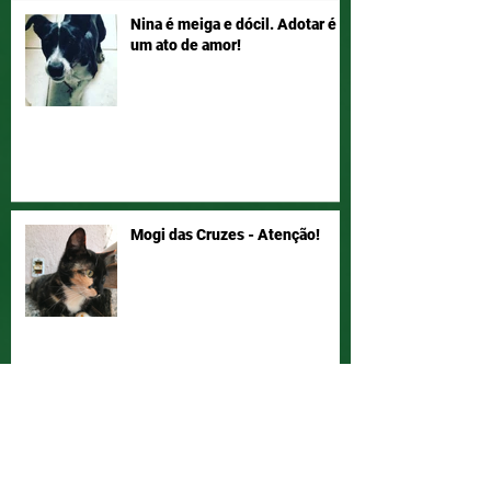
Nina é meiga e dócil. Adotar é
um ato de amor!
Mogi das Cruzes - Atenção!
Vamos ajudar a Joyce a ter seu
bichano de volta!? Compartilha!