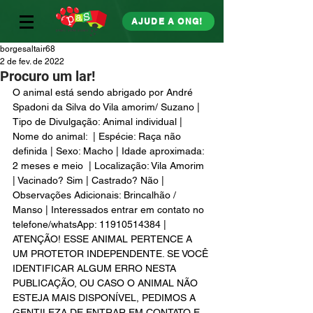
AJUDE A ONG!
borgesaltair68
2 de fev. de 2022
Procuro um lar!
O animal está sendo abrigado por André 
Spadoni da Silva do Vila amorim/ Suzano | 
Tipo de Divulgação: Animal individual | 
Nome do animal:  | Espécie: Raça não 
definida | Sexo: Macho | Idade aproximada: 
2 meses e meio  | Localização: Vila Amorim 
| Vacinado? Sim | Castrado? Não | 
Observações Adicionais: Brincalhão / 
Manso | Interessados entrar em contato no 
telefone/whatsApp: 11910514384 | 
ATENÇÃO! ESSE ANIMAL PERTENCE A 
UM PROTETOR INDEPENDENTE. SE VOCÊ 
IDENTIFICAR ALGUM ERRO NESTA 
PUBLICAÇÃO, OU CASO O ANIMAL NÃO 
ESTEJA MAIS DISPONÍVEL, PEDIMOS A 
GENTILEZA DE ENTRAR EM CONTATO E 