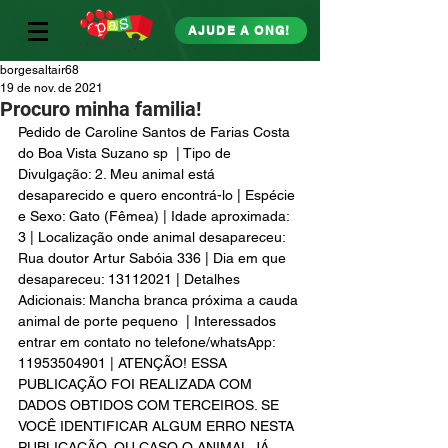
AJUDE A ONG!
borgesaltair68
19 de nov. de 2021
Procuro minha familia!
Pedido de Caroline Santos de Farias Costa  
do Boa Vista Suzano sp  | Tipo de 
Divulgação: 2. Meu animal está 
desaparecido e quero encontrá-lo | Espécie 
e Sexo: Gato (Fêmea) | Idade aproximada: 
3 | Localização onde animal desapareceu: 
Rua doutor Artur Sabóia 336 | Dia em que 
desapareceu: 13112021 | Detalhes 
Adicionais: Mancha branca próxima a cauda 
animal de porte pequeno  | Interessados 
entrar em contato no telefone/whatsApp: 
11953504901 | ATENÇÃO! ESSA 
PUBLICAÇÃO FOI REALIZADA COM 
DADOS OBTIDOS COM TERCEIROS. SE 
VOCÊ IDENTIFICAR ALGUM ERRO NESTA 
PUBLICAÇÃO, OU CASO O ANIMAL JÁ 