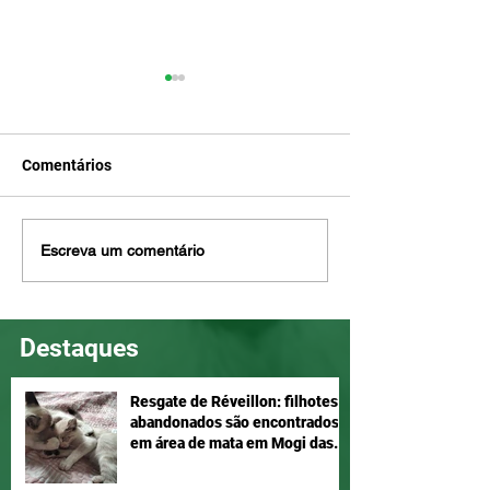
Comentários
Penny ama brincar e é
Nina é meiga e d
Escreva um comentário
companheira, adote!
Adotar é um ato
Destaques
Resgate de Réveillon: filhotes
abandonados são encontrados
em área de mata em Mogi das
Cruzes