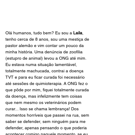
Olá humanos, tudo bem? Eu sou a 
Laila
, 
tenho cerca de 8 anos, sou uma mestiça de 
pastor alemão e vim contar um pouco da 
minha história. Uma denúncia de zoofilia 
(estupro de animal) levou a ONG até mim. 
Eu estava numa situação lamentável, 
totalmente machucada, contrai a doença 
TVT e para eu ficar curada foi necessário 
até sessões de quimioterapia. A ONG fez o 
que pôde por mim, fiquei totalmente curada 
da doença, mas infelizmente tem coisas 
que nem mesmo os veterinários podem 
curar... Isso se chama lembrança! Dos 
momentos horríveis que passei na rua, sem 
saber se defender, sem ninguém para me 
defender, apenas pensando o que poderia 
acontecer comigo naquele momento, se eu 