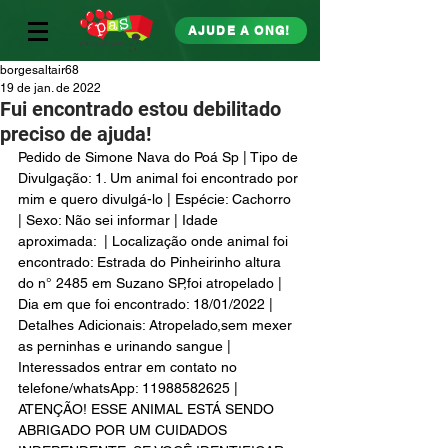
AJUDE A ONG!
borgesaltair68
19 de jan. de 2022
Fui encontrado estou debilitado
preciso de ajuda!
Pedido de Simone Nava do Poá Sp | Tipo de 
Divulgação: 1. Um animal foi encontrado por 
mim e quero divulgá-lo | Espécie: Cachorro 
| Sexo: Não sei informar | Idade 
aproximada:  | Localização onde animal foi 
encontrado: Estrada do Pinheirinho altura 
do n° 2485 em Suzano SP,foi atropelado | 
Dia em que foi encontrado: 18/01/2022 | 
Detalhes Adicionais: Atropelado,sem mexer 
as perninhas e urinando sangue | 
Interessados entrar em contato no 
telefone/whatsApp: 11988582625 | 
ATENÇÃO! ESSE ANIMAL ESTÁ SENDO 
ABRIGADO POR UM CUIDADOS 