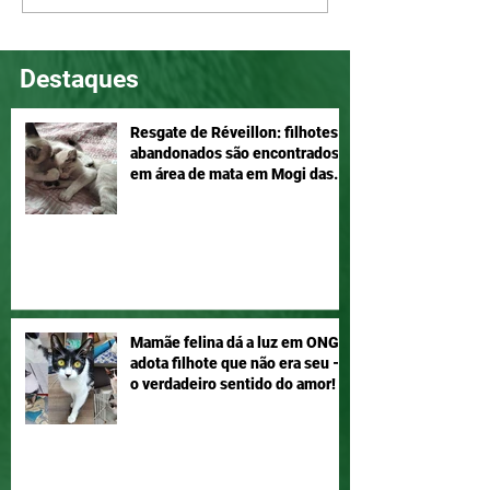
companheira, adote!
Adotar é um ato
Destaques
Resgate de Réveillon: filhotes
abandonados são encontrados
em área de mata em Mogi das
Cruzes
Mamãe felina dá a luz em ONG e
adota filhote que não era seu –
o verdadeiro sentido do amor!