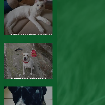
Eddie é tão lindo e pode ser
seu, adote!
Penny ama brincar e é
companheira, adote!