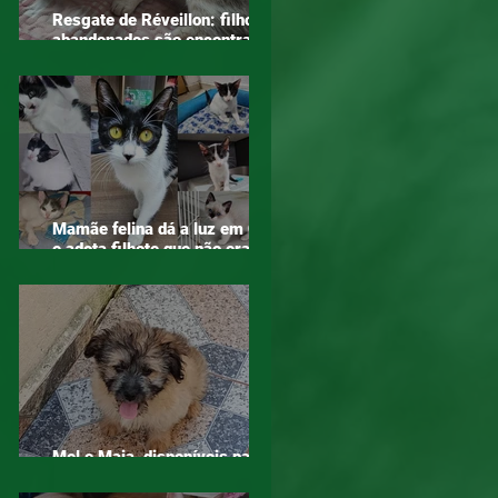
Resgate de Réveillon: filhotes
abandonados são encontrados
em área de mata em Mogi das
Cruzes
Mamãe felina dá a luz em ONG
e adota filhote que não era seu
– o verdadeiro sentido do
amor!
Mel e Maia, disponíveis para
adoção!