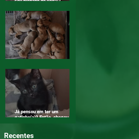
seu bichano de volta!?
Compartilha!
Diga NÃO ao abandono. Adote!
Já pensou em ter um
gatinho(a)? Então, chegou a
hora!
Recentes