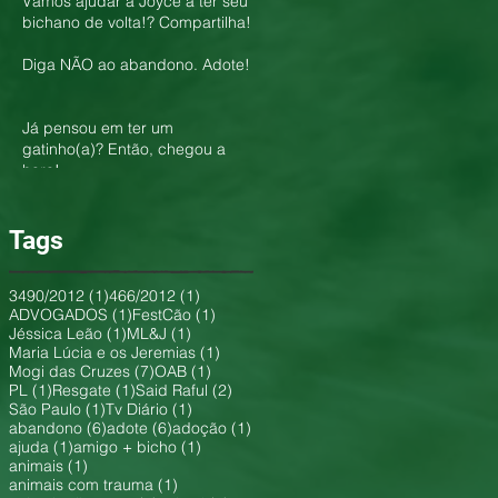
Vamos ajudar a Joyce a ter seu
bichano de volta!? Compartilha!
Diga NÃO ao abandono. Adote!
Já pensou em ter um
gatinho(a)? Então, chegou a
hora!
Tags
1 post
1 post
3490/2012
(1)
466/2012
(1)
1 post
1 post
ADVOGADOS
(1)
FestCão
(1)
1 post
1 post
Jéssica Leão
(1)
ML&J
(1)
1 post
Maria Lúcia e os Jeremias
(1)
7 posts
1 post
Mogi das Cruzes
(7)
OAB
(1)
1 post
1 post
2 posts
PL
(1)
Resgate
(1)
Said Raful
(2)
1 post
1 post
São Paulo
(1)
Tv Diário
(1)
6 posts
6 posts
1 post
abandono
(6)
adote
(6)
adoção
(1)
1 post
1 post
ajuda
(1)
amigo + bicho
(1)
1 post
animais
(1)
1 post
animais com trauma
(1)