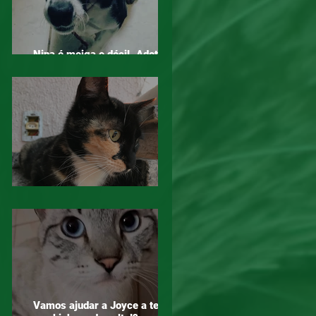
Nina é meiga e dócil. Adotar é
um ato de amor!
Mogi das Cruzes - Atenção!
Vamos ajudar a Joyce a ter