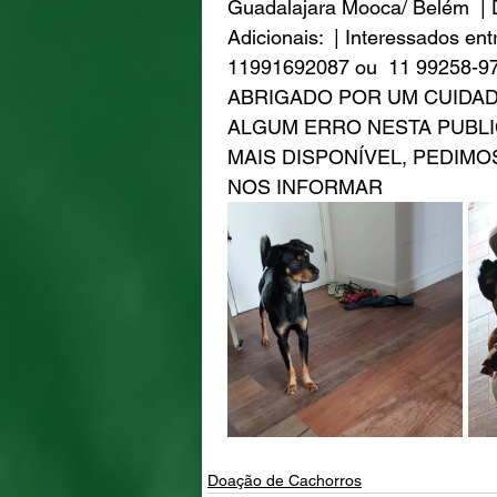
Guadalajara Mooca/ Belém  | D
Adicionais:  | Interessados en
11991692087 ou  11 99258-
ABRIGADO POR UM CUIDAD
ALGUM ERRO NESTA PUBLI
MAIS DISPONÍVEL, PEDIMO
NOS INFORMAR
Doação de Cachorros