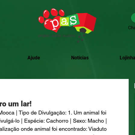
Cha
Ajude
Notícias
Lojinha
ro um lar!
ooca | Tipo de Divulgação: 1. Um animal foi 
vulgá-lo | Espécie: Cachorro | Sexo: Macho | 
alização onde animal foi encontrado: Viaduto 