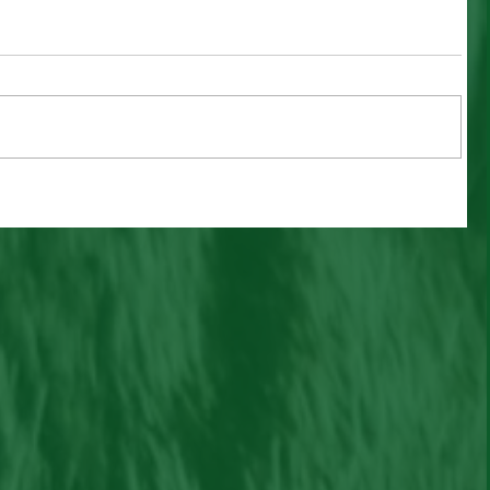
Penny ama brincar e é
companheira, adote!