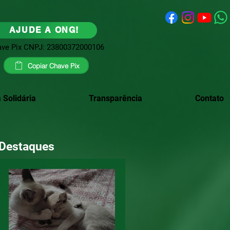
AJUDE A ONG!
ve Pix CNPJ: 23800372000106
Copiar Chave Pix
 Solidária
Transparência
Contato
Destaques