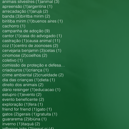
1 post
3 posts
animais silvestres
(1)
animal
(3)
1 post
1 post
apreensão
(1)
argentina
(1)
1 post
2 posts
arrecadação
(1)
arujá
(2)
3 posts
2 posts
banda
(3)
biritba mirim
(2)
1 post
1 post
biritiba mirim
(1)
buenos aires
(1)
1 post
cachorro
(1)
9 posts
campanha de adoção
(9)
1 post
1 post
cantor
(1)
casa do advogado
(1)
1 post
11 posts
castração
(1)
causa animal
(11)
1 post
2 posts
ccz
(1)
centro de zoonoses
(2)
3 posts
1 post
cervejaria benjamin
(3)
cetas
(1)
2 posts
2 posts
cinomose
(2)
coelhos
(2)
1 post
coletivo
(1)
1 post
comissão de proteção e defesa dos animais
(1)
1 post
1 post
criadouros
(1)
criança
(1)
2 posts
2 posts
crime ambiental
(2)
crueldade
(2)
1 post
1 post
dia das crianças
(1)
dieta
(1)
2 posts
direito dos animais
(2)
1 post
1 post
dário reisinger
(1)
educacao
(1)
1 post
2 posts
estupro
(1)
evento
(2)
2 posts
evento beneficente
(2)
1 post
1 post
exploração
(1)
fera
(1)
1 post
1 post
friend for friend
(1)
gato
(1)
2 posts
1 post
1 post
gatos
(2)
gerais
(1)
gratuita
(1)
2 posts
1 post
guararema
(2)
ibiúna
(1)
1 post
2 posts
inverno
(1)
itaquá
(2)
2 posts
4 posts
jefferson leite
(2)
jornal oi
(4)