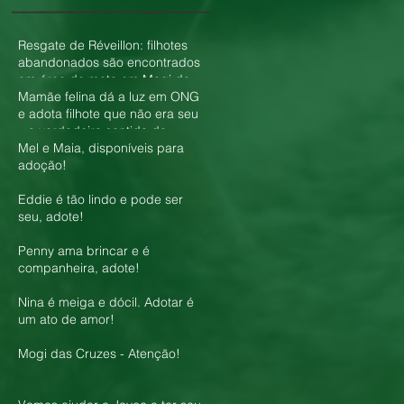
Resgate de Réveillon: filhotes
abandonados são encontrados
em área de mata em Mogi das
Cruzes
Mamãe felina dá a luz em ONG
e adota filhote que não era seu
– o verdadeiro sentido do
amor!
Mel e Maia, disponíveis para
adoção!
Eddie é tão lindo e pode ser
seu, adote!
Penny ama brincar e é
companheira, adote!
Nina é meiga e dócil. Adotar é
um ato de amor!
Mogi das Cruzes - Atenção!