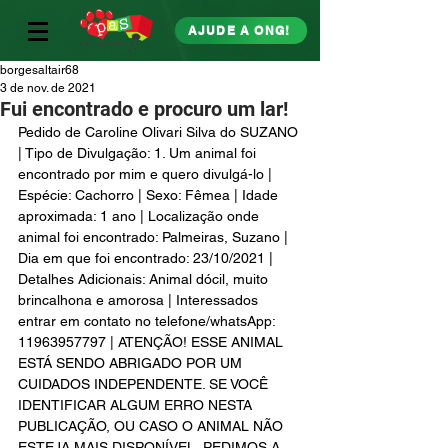
AJUDE A ONG!
borgesaltair68
3 de nov. de 2021
Fui encontrado e procuro um lar!
Pedido de Caroline Olivari Silva do SUZANO 
| Tipo de Divulgação: 1. Um animal foi 
encontrado por mim e quero divulgá-lo | 
Espécie: Cachorro | Sexo: Fêmea | Idade 
aproximada: 1 ano | Localização onde 
animal foi encontrado: Palmeiras, Suzano | 
Dia em que foi encontrado: 23/10/2021 | 
Detalhes Adicionais: Animal dócil, muito 
brincalhona e amorosa | Interessados 
entrar em contato no telefone/whatsApp: 
11963957797 | ATENÇÃO! ESSE ANIMAL 
ESTÁ SENDO ABRIGADO POR UM 
CUIDADOS INDEPENDENTE. SE VOCÊ 
IDENTIFICAR ALGUM ERRO NESTA 
PUBLICAÇÃO, OU CASO O ANIMAL NÃO 
ESTEJA MAIS DISPONÍVEL, PEDIMOS A 