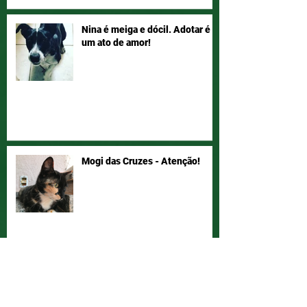
Nina é meiga e dócil. Adotar é
um ato de amor!
Mogi das Cruzes - Atenção!
Vamos ajudar a Joyce a ter seu
bichano de volta!? Compartilha!