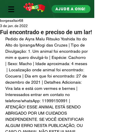
AJUDE A ONG!
borgesaltair68
3 de jan. de 2022
Fui encontrado e preciso de um lar!
Pedido de Aiyra Malu Ritsuko Yoshida Ito do 
Alto do Ipiranga/Mogi das Cruzes | Tipo de 
Divulgação: 1. Um animal foi encontrado por 
mim e quero divulgá-lo | Espécie: Cachorro 
| Sexo: Macho | Idade aproximada: 4 meses 
 | Localização onde animal foi encontrado: 
Cocuera | Dia em que foi encontrado: 27 de 
dezembro de 2021 | Detalhes Adicionais: 
Vira lata e está com vermes e bernes | 
Interessados entrar em contato no 
telefone/whatsApp: 11999150991 | 
ATENÇÃO! ESSE ANIMAL ESTÁ SENDO 
ABRIGADO POR UM CUIDADOS 
INDEPENDENTE. SE VOCÊ IDENTIFICAR 
ALGUM ERRO NESTA PUBLICAÇÃO, OU 
CASO O ANIMAL NÃO ESTEJA MAIS 