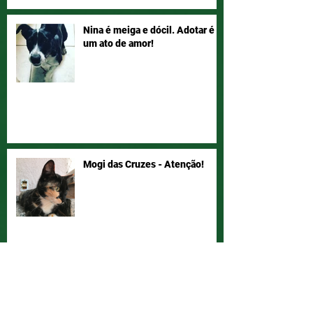
Nina é meiga e dócil. Adotar é
um ato de amor!
Mogi das Cruzes - Atenção!
Vamos ajudar a Joyce a ter seu
bichano de volta!? Compartilha!