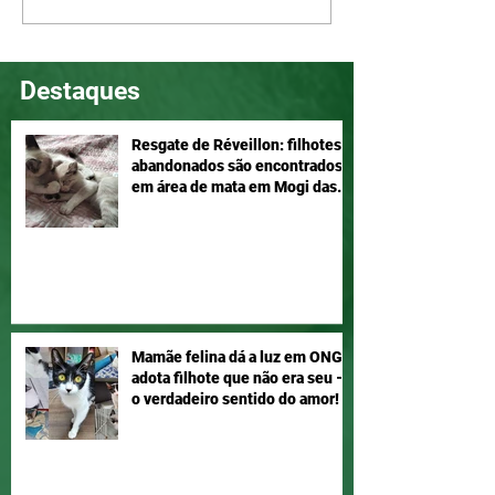
companheira, adote!
Adotar é um ato
Destaques
Resgate de Réveillon: filhotes
abandonados são encontrados
em área de mata em Mogi das
Cruzes
Mamãe felina dá a luz em ONG e
adota filhote que não era seu –
o verdadeiro sentido do amor!