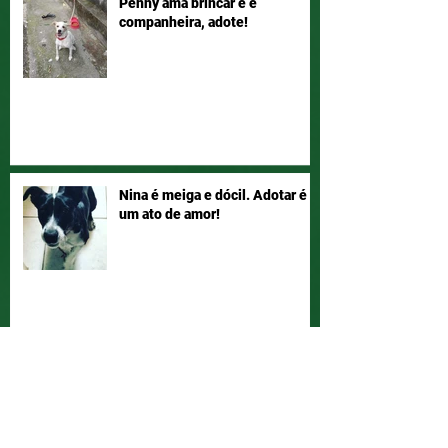
Penny ama brincar e é
companheira, adote!
Nina é meiga e dócil. Adotar é
um ato de amor!
Mogi das Cruzes - Atenção!