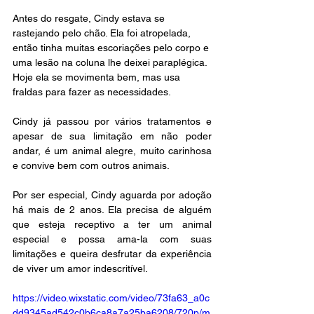
Antes do resgate, Cindy estava se 
rastejando pelo chão. Ela foi atropelada, 
então tinha muitas escoriações pelo corpo e 
uma lesão na coluna lhe deixei paraplégica. 
Hoje ela se movimenta bem, mas usa 
fraldas para fazer as necessidades.
Cindy já passou por vários tratamentos e 
apesar de sua limitação em não poder 
andar, é um animal alegre, muito carinhosa 
e convive bem com outros animais.
Por ser especial, Cindy aguarda por adoção 
há mais de 2 anos. Ela precisa de alguém 
que esteja receptivo a ter um animal 
especial e possa ama-la com suas 
limitações e queira desfrutar da experiência 
de viver um amor indescritível.
https://video.wixstatic.com/video/73fa63_a0c
dd9345ad542c0b6ca8a7a25ba6208/720p/m