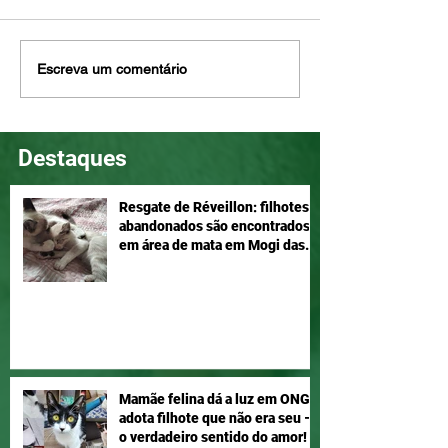
Penny ama brincar e é
Nina é meiga e d
Escreva um comentário
companheira, adote!
Adotar é um ato
Destaques
Resgate de Réveillon: filhotes
abandonados são encontrados
em área de mata em Mogi das
Cruzes
Mamãe felina dá a luz em ONG e
adota filhote que não era seu –
o verdadeiro sentido do amor!