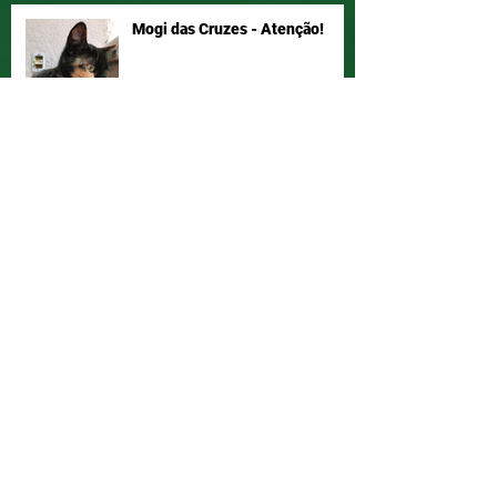
Mogi das Cruzes - Atenção!
Vamos ajudar a Joyce a ter seu
bichano de volta!? Compartilha!
Diga NÃO ao abandono. Adote!