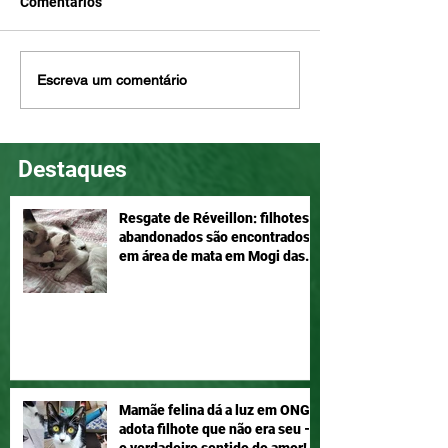
Comentários
Mel e Maia, disponíveis
Eddie é tão lind
Escreva um comentário
para adoção!
ser seu, adote!
Destaques
Resgate de Réveillon: filhotes
abandonados são encontrados
em área de mata em Mogi das
Cruzes
Mamãe felina dá a luz em ONG e
adota filhote que não era seu –