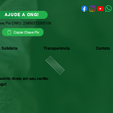
AJUDE A ONG!
ve Pix CNPJ: 23800372000106
Copiar Chave Pix
 Solidária
Transparência
Contato
conto direto em seu cartão
ago!