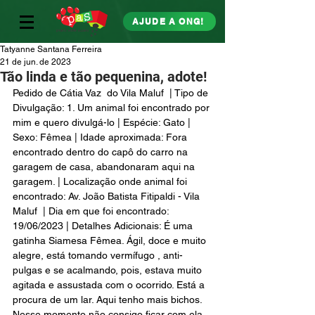
AJUDE A ONG!
Tatyanne Santana Ferreira
21 de jun. de 2023
Tão linda e tão pequenina, adote!
Pedido de Cátia Vaz  do Vila Maluf  | Tipo de 
Divulgação: 1. Um animal foi encontrado por 
mim e quero divulgá-lo | Espécie: Gato | 
Sexo: Fêmea | Idade aproximada: Fora 
encontrado dentro do capô do carro na 
garagem de casa, abandonaram aqui na 
garagem. | Localização onde animal foi 
encontrado: Av. João Batista Fitipaldi - Vila 
Maluf  | Dia em que foi encontrado: 
19/06/2023 | Detalhes Adicionais: É uma 
gatinha Siamesa Fêmea. Ágil, doce e muito 
alegre, está tomando vermífugo , anti-
pulgas e se acalmando, pois, estava muito 
agitada e assustada com o ocorrido. Está a 
procura de um lar. Aqui tenho mais bichos. 
Nesse momento não consigo ficar com ela. 