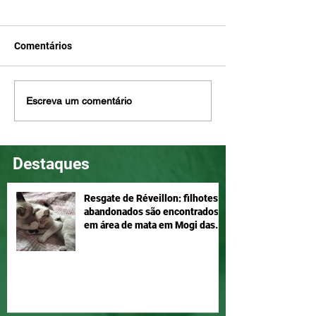
Comentários
Mel e Maia, disponíveis
Eddie é tão lind
Escreva um comentário
para adoção!
ser seu, adote!
Destaques
Resgate de Réveillon: filhotes
abandonados são encontrados
em área de mata em Mogi das
Cruzes