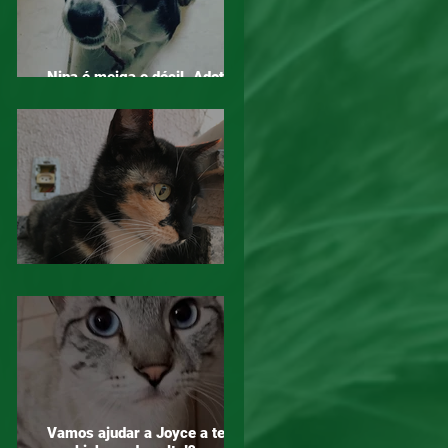
Nina é meiga e dócil. Adotar é
um ato de amor!
Mogi das Cruzes - Atenção!
Vamos ajudar a Joyce a ter