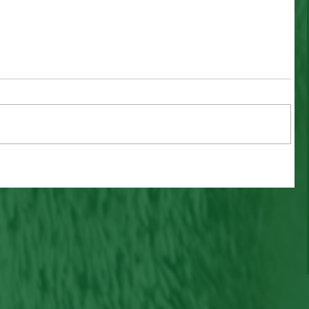
NG e
Mel e Maia, disponíveis para
 – o
adoção!