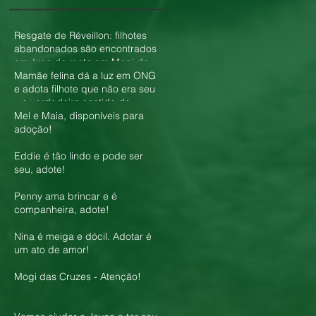
Resgate de Réveillon: filhotes
abandonados são encontrados
em área de mata em Mogi das
Cruzes
Mamãe felina dá a luz em ONG
e adota filhote que não era seu
– o verdadeiro sentido do
amor!
Mel e Maia, disponíveis para
adoção!
Eddie é tão lindo e pode ser
seu, adote!
Penny ama brincar e é
companheira, adote!
Nina é meiga e dócil. Adotar é
um ato de amor!
Mogi das Cruzes - Atenção!