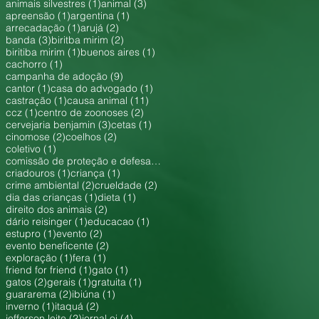
1 post
3 posts
animais silvestres
(1)
animal
(3)
1 post
1 post
apreensão
(1)
argentina
(1)
1 post
2 posts
arrecadação
(1)
arujá
(2)
3 posts
2 posts
banda
(3)
biritba mirim
(2)
1 post
1 post
biritiba mirim
(1)
buenos aires
(1)
1 post
cachorro
(1)
9 posts
campanha de adoção
(9)
1 post
1 post
cantor
(1)
casa do advogado
(1)
1 post
11 posts
castração
(1)
causa animal
(11)
1 post
2 posts
ccz
(1)
centro de zoonoses
(2)
3 posts
1 post
cervejaria benjamin
(3)
cetas
(1)
2 posts
2 posts
cinomose
(2)
coelhos
(2)
1 post
coletivo
(1)
1 post
comissão de proteção e defesa dos animais
(1)
1 post
1 post
criadouros
(1)
criança
(1)
2 posts
2 posts
crime ambiental
(2)
crueldade
(2)
1 post
1 post
dia das crianças
(1)
dieta
(1)
2 posts
direito dos animais
(2)
1 post
1 post
dário reisinger
(1)
educacao
(1)
1 post
2 posts
estupro
(1)
evento
(2)
2 posts
evento beneficente
(2)
1 post
1 post
exploração
(1)
fera
(1)
1 post
1 post
friend for friend
(1)
gato
(1)
2 posts
1 post
1 post
gatos
(2)
gerais
(1)
gratuita
(1)
2 posts
1 post
guararema
(2)
ibiúna
(1)
1 post
2 posts
inverno
(1)
itaquá
(2)
2 posts
4 posts
jefferson leite
(2)
jornal oi
(4)