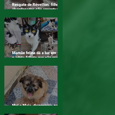
Resgate de Réveillon: filhotes
abandonados são encontrados
em área de mata em Mogi das
Cruzes
Mamãe felina dá a luz em ONG
e adota filhote que não era seu
– o verdadeiro sentido do
amor!
Mel e Maia, disponíveis para
adoção!