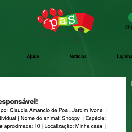
Cha
Ajude
Notícias
Lojinha
esponsável!
por Claudia Amancio de Poa , Jardim Ivone  | 
ividual | Nome do animal: Snoopy  | Espécie: 
e aproximada: 10 | Localização: Minha casa  | 