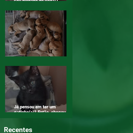
seu bichano de volta!?
Compartilha!
Diga NÃO ao abandono. Adote!
Já pensou em ter um
gatinho(a)? Então, chegou a
hora!
Recentes