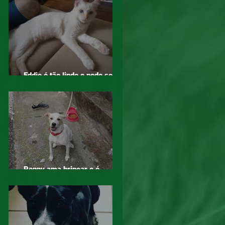
Eddie é tão lindo e pode ser
seu, adote!
Penny ama brincar e é
companheira, adote!