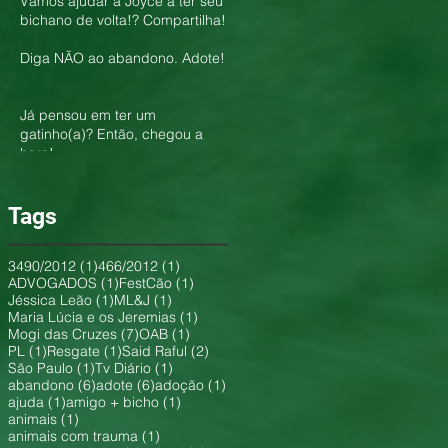
Vamos ajudar a Joyce a ter seu
bichano de volta!? Compartilha!
Diga NÃO ao abandono. Adote!
Já pensou em ter um
gatinho(a)? Então, chegou a
hora!
Tags
1 post
1 post
3490/2012
(1)
466/2012
(1)
1 post
1 post
ADVOGADOS
(1)
FestCão
(1)
1 post
1 post
Jéssica Leão
(1)
ML&J
(1)
1 post
Maria Lúcia e os Jeremias
(1)
7 posts
1 post
Mogi das Cruzes
(7)
OAB
(1)
1 post
1 post
2 posts
PL
(1)
Resgate
(1)
Said Raful
(2)
1 post
1 post
São Paulo
(1)
Tv Diário
(1)
6 posts
6 posts
1 post
abandono
(6)
adote
(6)
adoção
(1)
1 post
1 post
ajuda
(1)
amigo + bicho
(1)
1 post
animais
(1)
1 post
animais com trauma
(1)