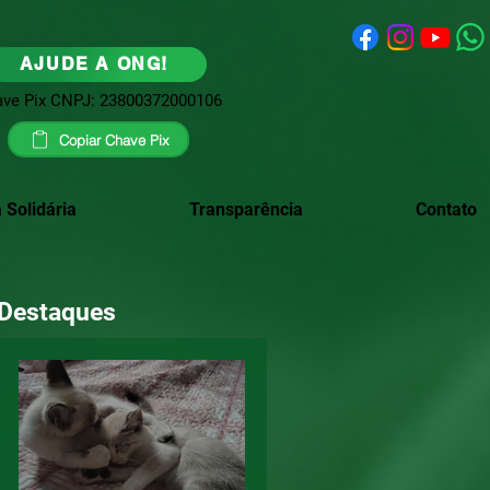
AJUDE A ONG!
ve Pix CNPJ: 23800372000106
Copiar Chave Pix
 Solidária
Transparência
Contato
Destaques