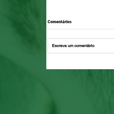
Comentários
Escreva um comentário
Mamãe felina dá a luz em O
adota filhote que não era seu
verdadeiro sentido do amor!