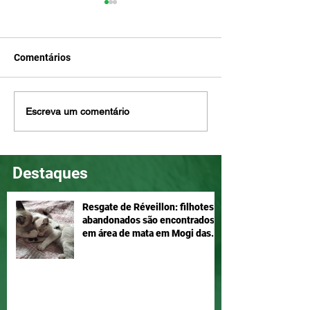
Comentários
Penny ama brincar e é
Nina é meiga e d
Escreva um comentário
companheira, adote!
Adotar é um ato
Destaques
Resgate de Réveillon: filhotes
abandonados são encontrados
em área de mata em Mogi das
Cruzes