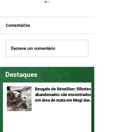
Comentários
Mel e Maia, disponíveis
Eddie é tão lind
Escreva um comentário
para adoção!
ser seu, adote!
Destaques
Resgate de Réveillon: filhotes
abandonados são encontrados
em área de mata em Mogi das
Cruzes