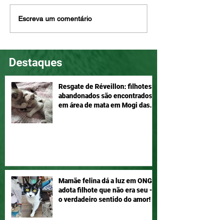
Eddie é tão lindo e pode
Mogi das Cruzes
Escreva um comentário
ser seu, adote!
Atenção!
Destaques
Resgate de Réveillon: filhotes
abandonados são encontrados
em área de mata em Mogi das
Cruzes
Mamãe felina dá a luz em ONG e
adota filhote que não era seu –
o verdadeiro sentido do amor!