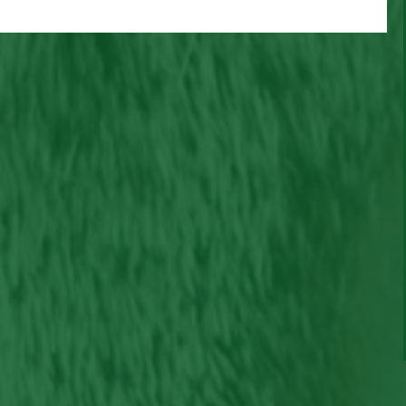
s
Mamãe felina dá a luz em ONG e
os
adota filhote que não era seu – o
s
verdadeiro sentido do amor!