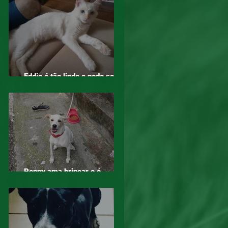
Eddie é tão lindo e pode ser
seu, adote!
Penny ama brincar e é
companheira, adote!