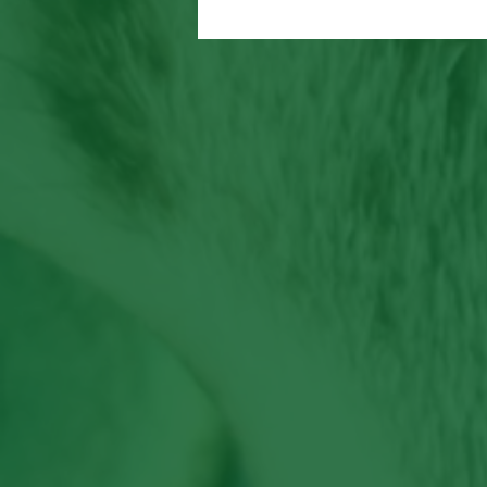
Resgate de Réveillon: filhote
abandonados são encontrad
em área de mata em Mogi da
Cruzes