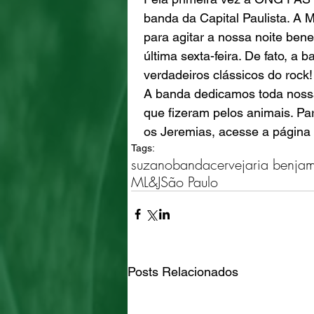
banda da Capital Paulista. A 
para agitar a nossa noite ben
última sexta-feira. De fato, a
verdadeiros clássicos do rock!
A banda dedicamos toda nossa
que fizeram pelos animais. Pa
os Jeremias, acesse a págin
Tags:
suzano
banda
cervejaria benja
ML&J
São Paulo
Posts Relacionados