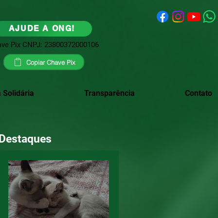
AJUDE A ONG!
ve Pix CNPJ: 23800372000106
Copiar Chave Pix
 Solidária
Transparência
Contato
Destaques