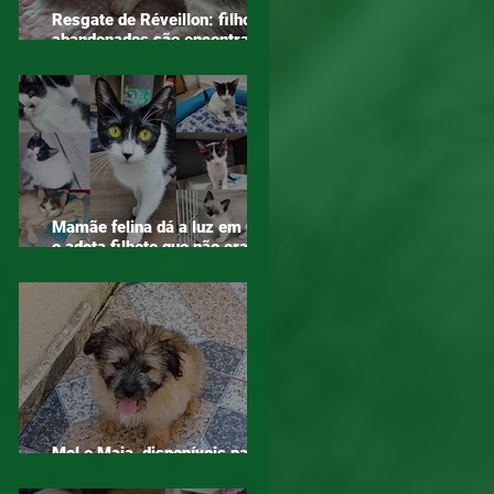
Resgate de Réveillon: filhotes
abandonados são encontrados
em área de mata em Mogi das
Cruzes
Mamãe felina dá a luz em ONG
e adota filhote que não era seu
– o verdadeiro sentido do
amor!
Mel e Maia, disponíveis para
adoção!