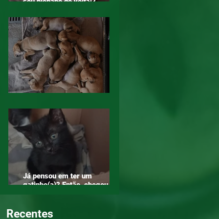
seu bichano de volta!?
Compartilha!
Diga NÃO ao abandono. Adote!
Já pensou em ter um
gatinho(a)? Então, chegou a
hora!
Recentes