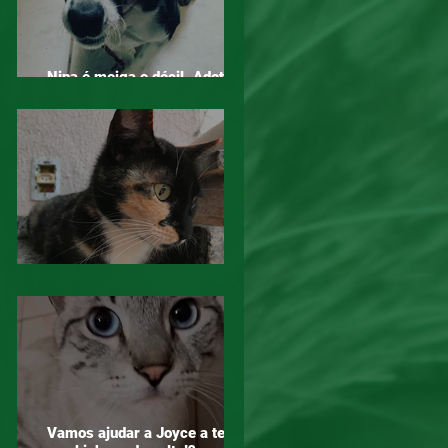
Nina é meiga e dócil. Adotar é
um ato de amor!
Mogi das Cruzes - Atenção!
Vamos ajudar a Joyce a ter