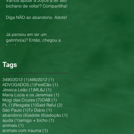
Vamos ajudar a Joyce a ter seu
bichano de volta!? Compartilha!
Diga NÃO ao abandono. Adote!
Já pensou em ter um
gatinho(a)? Então, chegou a
hora!
Tags
1 post
1 post
3490/2012
(1)
466/2012
(1)
1 post
1 post
ADVOGADOS
(1)
FestCão
(1)
1 post
1 post
Jéssica Leão
(1)
ML&J
(1)
1 post
Maria Lúcia e os Jeremias
(1)
7 posts
1 post
Mogi das Cruzes
(7)
OAB
(1)
1 post
1 post
2 posts
PL
(1)
Resgate
(1)
Said Raful
(2)
1 post
1 post
São Paulo
(1)
Tv Diário
(1)
6 posts
6 posts
1 post
abandono
(6)
adote
(6)
adoção
(1)
1 post
1 post
ajuda
(1)
amigo + bicho
(1)
1 post
animais
(1)
1 post
animais com trauma
(1)