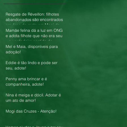
Resgate de Réveillon: filhotes
abandonados são encontrados
em área de mata em Mogi das
Cruzes
Mamãe felina dá a luz em ONG
e adota filhote que não era seu
– o verdadeiro sentido do
amor!
Mel e Maia, disponíveis para
adoção!
Eddie é tão lindo e pode ser
seu, adote!
Penny ama brincar e é
companheira, adote!
Nina é meiga e dócil. Adotar é
um ato de amor!
Mogi das Cruzes - Atenção!