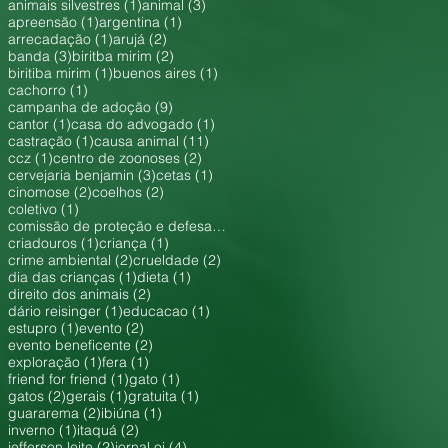
1 post
3 posts
animais silvestres
(1)
animal
(3)
1 post
1 post
apreensão
(1)
argentina
(1)
1 post
2 posts
arrecadação
(1)
arujá
(2)
3 posts
2 posts
banda
(3)
biritba mirim
(2)
1 post
1 post
biritiba mirim
(1)
buenos aires
(1)
1 post
cachorro
(1)
9 posts
campanha de adoção
(9)
1 post
1 post
cantor
(1)
casa do advogado
(1)
1 post
11 posts
castração
(1)
causa animal
(11)
1 post
2 posts
ccz
(1)
centro de zoonoses
(2)
3 posts
1 post
cervejaria benjamin
(3)
cetas
(1)
2 posts
2 posts
cinomose
(2)
coelhos
(2)
1 post
coletivo
(1)
1 post
comissão de proteção e defesa dos animais
(1)
1 post
1 post
criadouros
(1)
criança
(1)
2 posts
2 posts
crime ambiental
(2)
crueldade
(2)
1 post
1 post
dia das crianças
(1)
dieta
(1)
2 posts
direito dos animais
(2)
1 post
1 post
dário reisinger
(1)
educacao
(1)
1 post
2 posts
estupro
(1)
evento
(2)
2 posts
evento beneficente
(2)
1 post
1 post
exploração
(1)
fera
(1)
1 post
1 post
friend for friend
(1)
gato
(1)
2 posts
1 post
1 post
gatos
(2)
gerais
(1)
gratuita
(1)
2 posts
1 post
guararema
(2)
ibiúna
(1)
1 post
2 posts
inverno
(1)
itaquá
(2)
2 posts
4 posts
jefferson leite
(2)
jornal oi
(4)