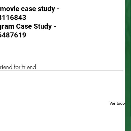
 movie case study - 
8116843 
ogram Case Study - 
6487619 
friend for friend
Ver tudo