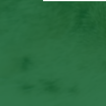
abandonados são encontrad
em área de mata em Mogi da
Cruzes