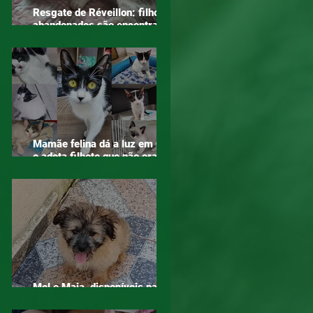
Resgate de Réveillon: filhotes
abandonados são encontrados
em área de mata em Mogi das
Cruzes
Mamãe felina dá a luz em ONG
e adota filhote que não era seu
– o verdadeiro sentido do
amor!
Mel e Maia, disponíveis para
adoção!