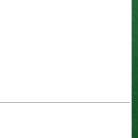
s
Mamãe felina dá a luz em ONG e