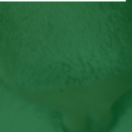
os
adota filhote que não era seu – o
s
verdadeiro sentido do amor!