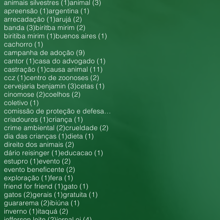
1 post
3 posts
animais silvestres
(1)
animal
(3)
1 post
1 post
apreensão
(1)
argentina
(1)
1 post
2 posts
arrecadação
(1)
arujá
(2)
3 posts
2 posts
banda
(3)
biritba mirim
(2)
1 post
1 post
biritiba mirim
(1)
buenos aires
(1)
1 post
cachorro
(1)
9 posts
campanha de adoção
(9)
1 post
1 post
cantor
(1)
casa do advogado
(1)
1 post
11 posts
castração
(1)
causa animal
(11)
1 post
2 posts
ccz
(1)
centro de zoonoses
(2)
3 posts
1 post
cervejaria benjamin
(3)
cetas
(1)
2 posts
2 posts
cinomose
(2)
coelhos
(2)
1 post
coletivo
(1)
1 post
comissão de proteção e defesa dos animais
(1)
1 post
1 post
criadouros
(1)
criança
(1)
2 posts
2 posts
crime ambiental
(2)
crueldade
(2)
1 post
1 post
dia das crianças
(1)
dieta
(1)
2 posts
direito dos animais
(2)
1 post
1 post
dário reisinger
(1)
educacao
(1)
1 post
2 posts
estupro
(1)
evento
(2)
2 posts
evento beneficente
(2)
1 post
1 post
exploração
(1)
fera
(1)
1 post
1 post
friend for friend
(1)
gato
(1)
2 posts
1 post
1 post
gatos
(2)
gerais
(1)
gratuita
(1)
2 posts
1 post
guararema
(2)
ibiúna
(1)
1 post
2 posts
inverno
(1)
itaquá
(2)
2 posts
4 posts
jefferson leite
(2)
jornal oi
(4)