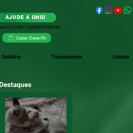
AJUDE A ONG!
ve Pix CNPJ: 23800372000106
Copiar Chave Pix
 Solidária
Transparência
Contato
Destaques