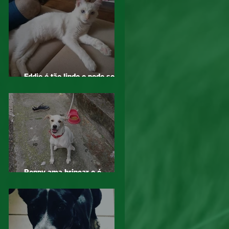
Eddie é tão lindo e pode ser
seu, adote!
Penny ama brincar e é
companheira, adote!