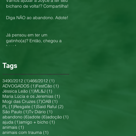
Vamos ajudar a Joyce a ter seu
bichano de volta!? Compartilha!
Diga NÃO ao abandono. Adote!
Já pensou em ter um
gatinho(a)? Então, chegou a
hora!
Tags
1 post
1 post
3490/2012
(1)
466/2012
(1)
1 post
1 post
ADVOGADOS
(1)
FestCão
(1)
1 post
1 post
Jéssica Leão
(1)
ML&J
(1)
1 post
Maria Lúcia e os Jeremias
(1)
7 posts
1 post
Mogi das Cruzes
(7)
OAB
(1)
1 post
1 post
2 posts
PL
(1)
Resgate
(1)
Said Raful
(2)
1 post
1 post
São Paulo
(1)
Tv Diário
(1)
6 posts
6 posts
1 post
abandono
(6)
adote
(6)
adoção
(1)
1 post
1 post
ajuda
(1)
amigo + bicho
(1)
1 post
animais
(1)
1 post
animais com trauma
(1)