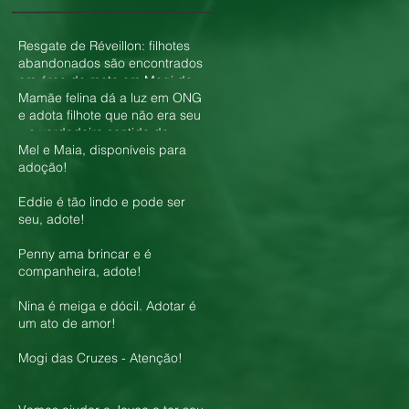
Resgate de Réveillon: filhotes
abandonados são encontrados
em área de mata em Mogi das
Cruzes
Mamãe felina dá a luz em ONG
e adota filhote que não era seu
– o verdadeiro sentido do
amor!
Mel e Maia, disponíveis para
adoção!
Eddie é tão lindo e pode ser
seu, adote!
Penny ama brincar e é
companheira, adote!
Nina é meiga e dócil. Adotar é
um ato de amor!
Mogi das Cruzes - Atenção!