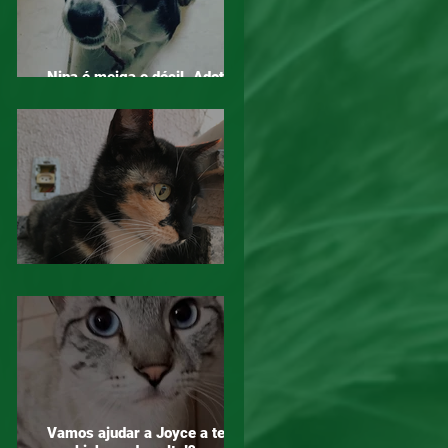
Nina é meiga e dócil. Adotar é
um ato de amor!
Mogi das Cruzes - Atenção!
Vamos ajudar a Joyce a ter