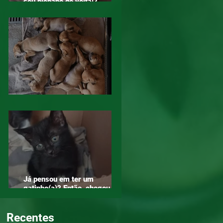
seu bichano de volta!?
Compartilha!
Diga NÃO ao abandono. Adote!
Já pensou em ter um
gatinho(a)? Então, chegou a
hora!
Recentes