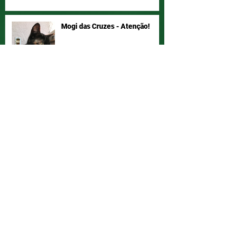
Mogi das Cruzes - Atenção!
Vamos ajudar a Joyce a ter seu
bichano de volta!? Compartilha!
Diga NÃO ao abandono. Adote!